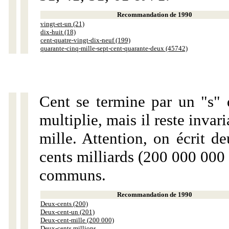
Recommandation de 1990
vingt-et-un (21)
dix-huit (18)
cent-quatre-vingt-dix-neuf (199)
quarante-cinq-mille-sept-cent-quarante-deux (45742)
Cent se termine par un "s" 
multiplie, mais il reste invar
mille. Attention, on écrit d
cents milliards (200 000 000 
communs.
Recommandation de 1990
Deux-cents (200)
Deux-cent-un (201)
Deux-cent-mille (200 000)
Deux-cents millions