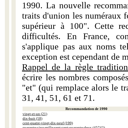
1990. La nouvelle recommand
traits d'union les numéraux 
supérieur à 100". Cette r
difficultés. En France, c
s'applique pas aux noms tels
exception est cependant de m
Rappel de la règle tradition
écrire les nombres composés
"et" (qui remplace alors le tr
31, 41, 51, 61 et 71.
Recommandation de 1990
vingt-et-un (21)
dix-huit (18)
cent-quatre-vingt-dix-neuf (199)
quarante-cinq-mille-sept-cent-quarante-deux (45742)