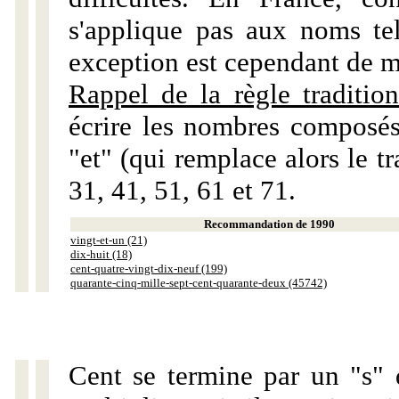
s'applique pas aux noms tels
exception est cependant de m
Rappel de la règle tradition
écrire les nombres composés
"et" (qui remplace alors le tr
31, 41, 51, 61 et 71.
Recommandation de 1990
vingt-et-un (21)
dix-huit (18)
cent-quatre-vingt-dix-neuf (199)
quarante-cinq-mille-sept-cent-quarante-deux (45742)
Cent se termine par un "s" 