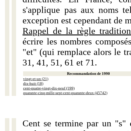
s'applique pas aux noms tels
exception est cependant de m
Rappel de la règle tradition
écrire les nombres composés
"et" (qui remplace alors le tr
31, 41, 51, 61 et 71.
Recommandation de 1990
vingt-et-un (21)
dix-huit (18)
cent-quatre-vingt-dix-neuf (199)
quarante-cinq-mille-sept-cent-quarante-deux (45742)
Cent se termine par un "s" 