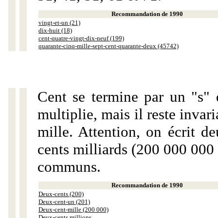
Recommandation de 1990
vingt-et-un (21)
dix-huit (18)
cent-quatre-vingt-dix-neuf (199)
quarante-cinq-mille-sept-cent-quarante-deux (45742)
Cent se termine par un "s" 
multiplie, mais il reste invar
mille. Attention, on écrit d
cents milliards (200 000 000 
communs.
Recommandation de 1990
Deux-cents (200)
Deux-cent-un (201)
Deux-cent-mille (200 000)
Deux-cents millions