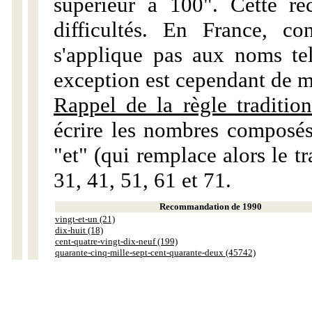
supérieur à 100". Cette r
difficultés. En France, c
s'applique pas aux noms tels
exception est cependant de m
Rappel de la règle tradition
écrire les nombres composés
"et" (qui remplace alors le tr
31, 41, 51, 61 et 71.
Recommandation de 1990
vingt-et-un (21)
dix-huit (18)
cent-quatre-vingt-dix-neuf (199)
quarante-cinq-mille-sept-cent-quarante-deux (45742)