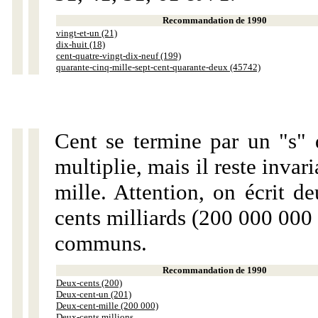
Recommandation de 1990
vingt-et-un (21)
dix-huit (18)
cent-quatre-vingt-dix-neuf (199)
quarante-cinq-mille-sept-cent-quarante-deux (45742)
Cent se termine par un "s" 
multiplie, mais il reste invar
mille. Attention, on écrit d
cents milliards (200 000 000 
communs.
Recommandation de 1990
Deux-cents (200)
Deux-cent-un (201)
Deux-cent-mille (200 000)
Deux-cents millions