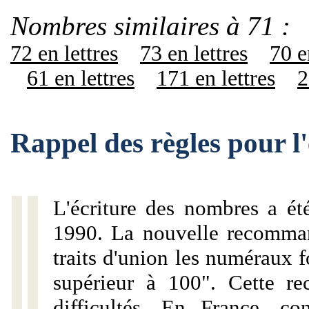
Nombres similaires à 71 :
72 en lettres
73 en lettres
70 e
61 en lettres
171 en lettres
2
Rappel des règles pour l
L'écriture des nombres a ét
1990. La nouvelle recommand
traits d'union les numéraux 
supérieur à 100". Cette r
difficultés. En France, c