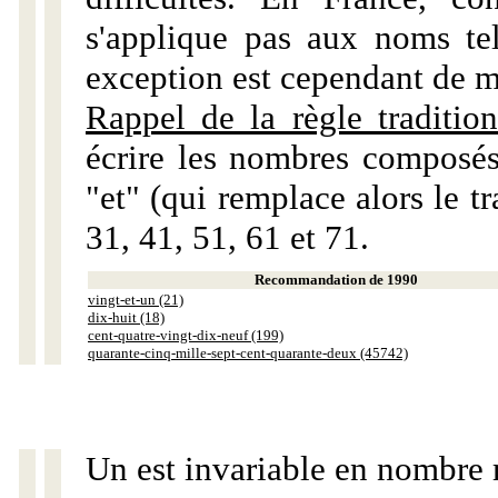
s'applique pas aux noms tels
exception est cependant de m
Rappel de la règle tradition
écrire les nombres composés
"et" (qui remplace alors le tr
31, 41, 51, 61 et 71.
Recommandation de 1990
vingt-et-un (21)
dix-huit (18)
cent-quatre-vingt-dix-neuf (199)
quarante-cinq-mille-sept-cent-quarante-deux (45742)
Un est invariable en nombre 