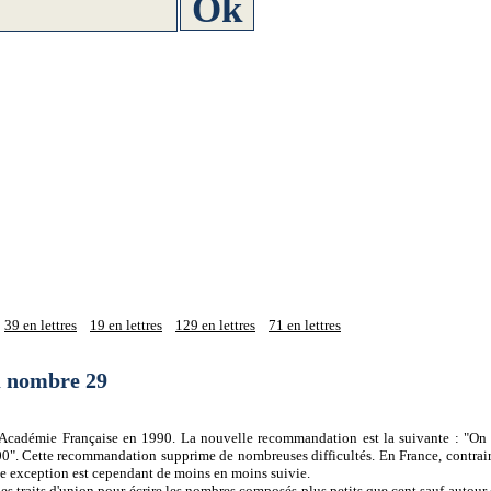
39 en lettres
19 en lettres
129 en lettres
71 en lettres
du nombre 29
 l'Académie Française en 1990. La nouvelle recommandation est la suivante : "On 
0". Cette recommandation supprime de nombreuses difficultés. En France, contrair
tte exception est cependant de moins en moins suivie.
es traits d'union pour écrire les nombres composés plus petits que cent sauf autour d