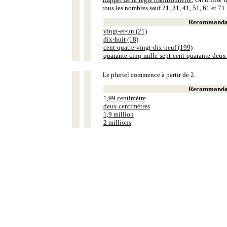
tous les nombres sauf 21, 31, 41, 51, 61 et 71.
Recommandat
vingt-et-un (21)
dix-huit (18)
cent-quatre-vingt-dix-neuf (199)
quarante-cinq-mille-sept-cent-quarante-deux
Le pluriel commence à partir de 2.
Recommandat
1,99 centimètre
deux centimètres
1,9 million
2 millions