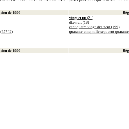
ion de 1990
Règl
vingt et un (21)
dix-huit (18)
cent quatre-vingt-dix-neuf (199)
 (45742)
quarante-cinq mille sept cent quarant
ion de 1990
Règl