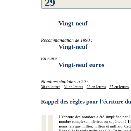
Vingt-neuf
Recommandation de 1990 :
Vingt-neuf
En euros :
Vingt-neuf euros
Nombres similaires à 29 :
30 en lettres
31 en lettres
28 en lettres
27 en lettres
Rappel des règles pour l'écriture 
L'écriture des nombres a été simplifiée par
nombre complexe, inférieur ou supérieur à 10
noms tels que millier, million et milliard. Ce
Rappel de la règle traditionnelle:
On utilise d