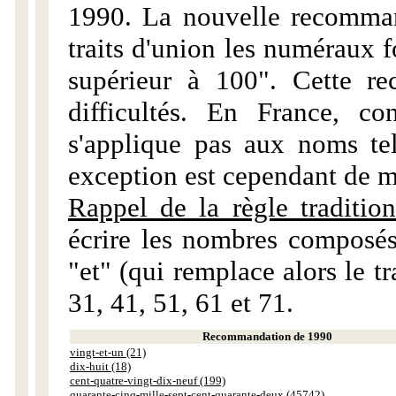
1990. La nouvelle recommand
traits d'union les numéraux 
supérieur à 100". Cette r
difficultés. En France, c
s'applique pas aux noms tels
exception est cependant de m
Rappel de la règle tradition
écrire les nombres composés
"et" (qui remplace alors le tr
31, 41, 51, 61 et 71.
Recommandation de 1990
vingt-et-un (21)
dix-huit (18)
cent-quatre-vingt-dix-neuf (199)
quarante-cinq-mille-sept-cent-quarante-deux (45742)