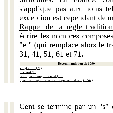
s'applique pas aux noms tels
exception est cependant de m
Rappel de la règle tradition
écrire les nombres composés
"et" (qui remplace alors le tr
31, 41, 51, 61 et 71.
Recommandation de 1990
vingt-et-un (21)
dix-huit (18)
cent-quatre-vingt-dix-neuf (199)
quarante-cinq-mille-sept-cent-quarante-deux (45742)
Cent se termine par un "s" 