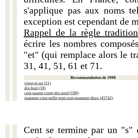
s'applique pas aux noms tels
exception est cependant de m
Rappel de la règle tradition
écrire les nombres composés
"et" (qui remplace alors le tr
31, 41, 51, 61 et 71.
Recommandation de 1990
vingt-et-un (21)
dix-huit (18)
cent-quatre-vingt-dix-neuf (199)
quarante-cinq-mille-sept-cent-quarante-deux (45742)
Cent se termine par un "s" 