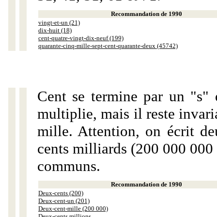
Recommandation de 1990
vingt-et-un (21)
dix-huit (18)
cent-quatre-vingt-dix-neuf (199)
quarante-cinq-mille-sept-cent-quarante-deux (45742)
Cent se termine par un "s" 
multiplie, mais il reste invar
mille. Attention, on écrit d
cents milliards (200 000 000 
communs.
Recommandation de 1990
Deux-cents (200)
Deux-cent-un (201)
Deux-cent-mille (200 000)
Deux-cents millions