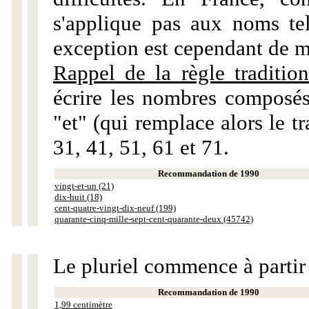
s'applique pas aux noms tels
exception est cependant de m
Rappel de la règle tradition
écrire les nombres composés
"et" (qui remplace alors le tr
31, 41, 51, 61 et 71.
Recommandation de 1990
vingt-et-un (21)
dix-huit (18)
cent-quatre-vingt-dix-neuf (199)
quarante-cinq-mille-sept-cent-quarante-deux (45742)
Le pluriel commence à partir
Recommandation de 1990
1,99 centimètre