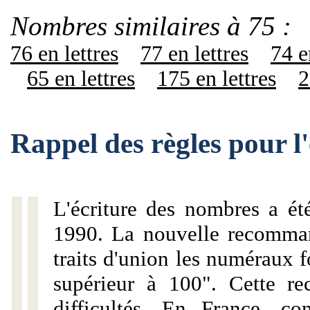
Nombres similaires à 75 :
76 en lettres
77 en lettres
74 e
65 en lettres
175 en lettres
2
Rappel des règles pour l
L'écriture des nombres a ét
1990. La nouvelle recommand
traits d'union les numéraux 
supérieur à 100". Cette r
difficultés. En France, c