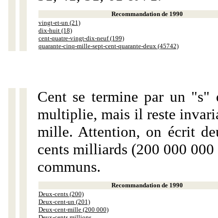
Recommandation de 1990
vingt-et-un (21)
dix-huit (18)
cent-quatre-vingt-dix-neuf (199)
quarante-cinq-mille-sept-cent-quarante-deux (45742)
Cent se termine par un "s" 
multiplie, mais il reste invar
mille. Attention, on écrit d
cents milliards (200 000 000 
communs.
Recommandation de 1990
Deux-cents (200)
Deux-cent-un (201)
Deux-cent-mille (200 000)
Deux-cents millions