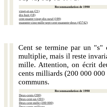
Recommandation de 1990
vingt-et-un (21)
dix-huit (18)
cent-quatre-vingt-dix-neuf (199)
quarante-cinq-mille-sept-cent-quarante-deux (45742)
Cent se termine par un "s" 
multiplie, mais il reste invar
mille. Attention, on écrit d
cents milliards (200 000 000 
communs.
Recommandation de 1990
Deux-cents (200)
Deux-cent-un (201)
Deux-cent-mille (200 000)
Deux-cents millions