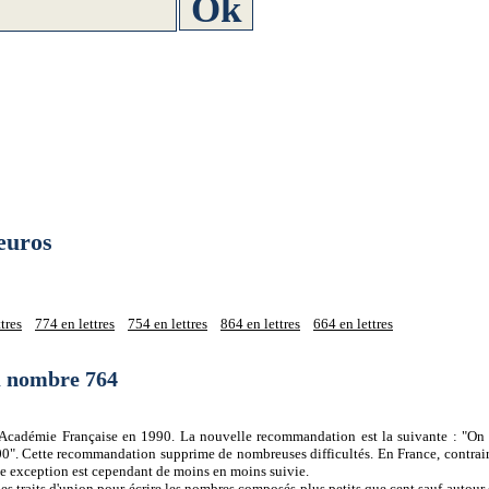
euros
tres
774 en lettres
754 en lettres
864 en lettres
664 en lettres
du nombre 764
 l'Académie Française en 1990. La nouvelle recommandation est la suivante : "On 
0". Cette recommandation supprime de nombreuses difficultés. En France, contrair
tte exception est cependant de moins en moins suivie.
es traits d'union pour écrire les nombres composés plus petits que cent sauf autour d