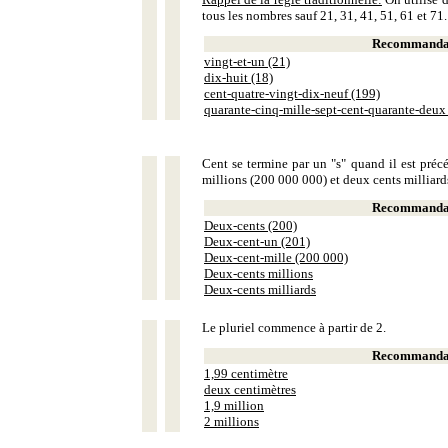
tous les nombres sauf 21, 31, 41, 51, 61 et 71.
Recommandat
vingt-et-un (21)
dix-huit (18)
cent-quatre-vingt-dix-neuf (199)
quarante-cinq-mille-sept-cent-quarante-deux
Cent se termine par un "s" quand il est précé
millions (200 000 000) et deux cents milliar
Recommandat
Deux-cents (200)
Deux-cent-un (201)
Deux-cent-mille (200 000)
Deux-cents millions
Deux-cents milliards
Le pluriel commence à partir de 2.
Recommandat
1,99 centimètre
deux centimètres
1,9 million
2 millions