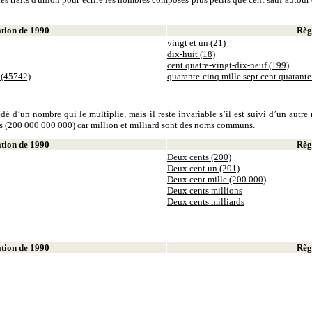
ion de 1990
Règl
vingt et un (21)
dix-huit (18)
cent quatre-vingt-dix-neuf (199)
 (45742)
quarante-cinq mille sept cent quarant
dé d’un nombre qui le multiplie, mais il reste invariable s’il est suivi d’un autr
ds (200 000 000 000) car million et milliard sont des noms communs.
ion de 1990
Règl
Deux cents (200)
Deux cent un (201)
Deux cent mille (200 000)
Deux cents millions
Deux cents milliards
ion de 1990
Règl