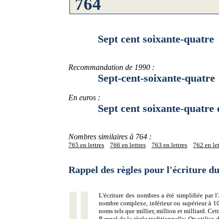
Sept cent soixante-quatre
Recommandation de 1990 :
Sept-cent-soixante-quatre
En euros :
Sept cent soixante-quatre 
Nombres similaires à 764 :
765 en lettres
766 en lettres
763 en lettres
762 en let
Rappel des règles pour l'écriture 
L'écriture des nombres a été simplifiée par
nombre complexe, inférieur ou supérieur à 10
noms tels que millier, million et milliard. Ce
Rappel de la règle traditionnelle:
On utilise d