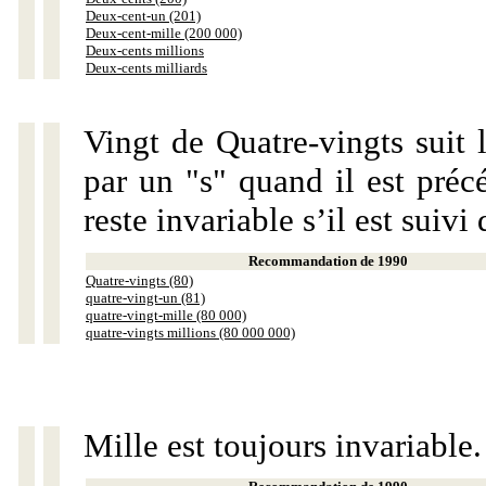
Deux-cent-un (201)
Deux-cent-mille (200 000)
Deux-cents millions
Deux-cents milliards
Vingt de Quatre-vingts suit 
par un "s" quand il est préc
reste invariable s’il est suiv
Recommandation de 1990
Quatre-vingts (80)
quatre-vingt-un (81)
quatre-vingt-mille (80 000)
quatre-vingts millions (80 000 000)
Mille est toujours invariable.