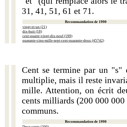
"et" (qui remplace alors le tr
31, 41, 51, 61 et 71.
Recommandation de 1990
vingt-et-un (21)
dix-huit (18)
cent-quatre-vingt-dix-neuf (199)
quarante-cinq-mille-sept-cent-quarante-deux (45742)
Cent se termine par un "s" 
multiplie, mais il reste invar
mille. Attention, on écrit d
cents milliards (200 000 000 
communs.
Recommandation de 1990
Deux-cents (200)