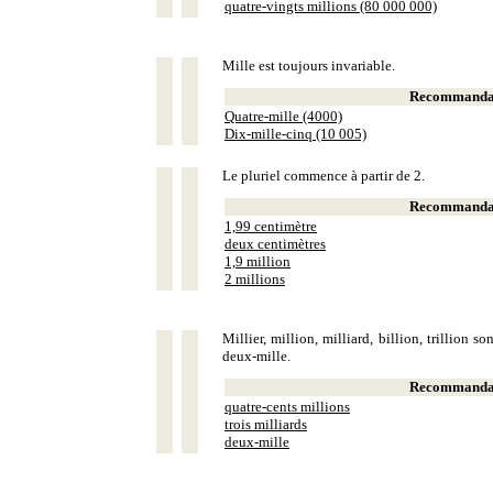
quatre-vingts millions (80 000 000)
Mille est toujours invariable.
Recommandat
Quatre-mille (4000)
Dix-mille-cinq (10 005)
Le pluriel commence à partir de 2.
Recommandat
1,99 centimètre
deux centimètres
1,9 million
2 millions
Millier, million, milliard, billion, trillion 
deux-mille.
Recommandat
quatre-cents millions
trois milliards
deux-mille