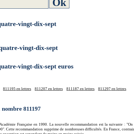
tre-vingt-dix-sept
atre-vingt-dix-sept
tre-vingt-dix-sept euros
811195 en lettres
811207 en lettres
811187 en lettres
811297 en lettres
du nombre 811197
 l'Académie Française en 1990. La nouvelle recommandation est la suivante : "On 
0". Cette recommandation supprime de nombreuses difficultés. En France, contrair
tte exception est cependant de moins en moins suivie.