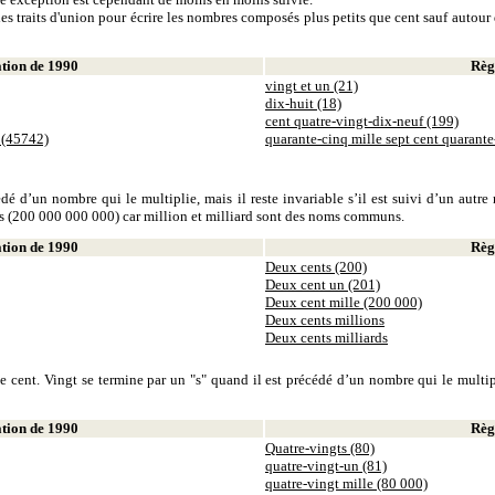
es traits d'union pour écrire les nombres composés plus petits que cent sauf autour d
ion de 1990
Règl
vingt et un (21)
dix-huit (18)
cent quatre-vingt-dix-neuf (199)
 (45742)
quarante-cinq mille sept cent quarant
dé d’un nombre qui le multiplie, mais il reste invariable s’il est suivi d’un autr
ds (200 000 000 000) car million et milliard sont des noms communs.
ion de 1990
Règl
Deux cents (200)
Deux cent un (201)
Deux cent mille (200 000)
Deux cents millions
Deux cents milliards
 cent. Vingt se termine par un "s" quand il est précédé d’un nombre qui le multiplie
ion de 1990
Règl
Quatre-vingts (80)
quatre-vingt-un (81)
quatre-vingt mille (80 000)