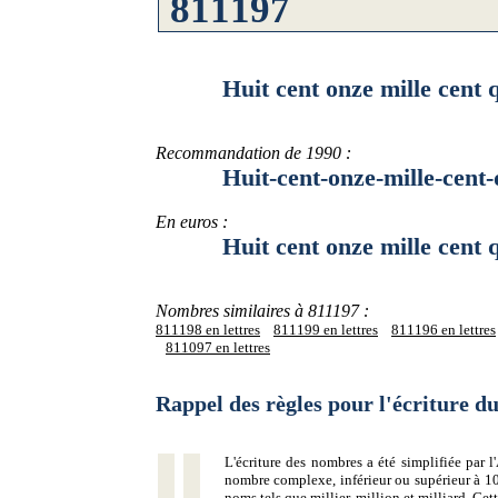
Huit cent onze mille cent qua
Recommandation de 1990 :
Huit-cent-onze-mille-cent-qu
En euros :
Huit cent onze mille cent qua
Nombres similaires à 811197 :
811198 en lettres
811199 en lettres
811196 en lettres
811097 en lettres
Rappel des règles pour l'écriture 
L'écriture des nombres a été simplifiée par
nombre complexe, inférieur ou supérieur à 10
noms tels que millier, million et milliard. Ce