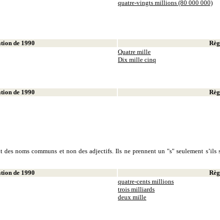
quatre-vingts millions (80 000 000)
ion de 1990
Règl
Quatre mille
Dix mille cinq
ion de 1990
Règl
sont des noms communs et non des adjectifs. Ils ne prennent un "s" seulement s’ils s
ion de 1990
Règl
quatre-cents millions
trois milliards
deux mille