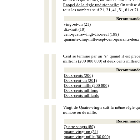
Rappel de la règle traditionnelle:
On utilise d
tous les nombres sauf 21, 31, 41, 51, 61 et 71.
Recommandat
vingt-et-un (21)
dix-huit (18)
cent-quatre-vingt-dix-neuf (199)
quarante-cinq-mille-sept-cent-quarante-deux
Cent se termine par un "s" quand il est précé
millions (200 000 000) et deux cents milliar
Recommandat
Deux-cents (200)
Deux-cent-un (201)
Deux-cent-mille (200 000)
Deux-cents millions
Deux-cents milliards
Vingt de Quatre-vingts suit la même règle que
nombre ou de mille.
Recommandat
Quatre-vingts (80)
quatre-vingt-un (81)
quatre-vingt-mille (80 000)