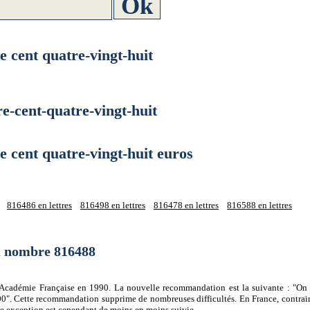
cent quatre-vingt-huit
cent-quatre-vingt-huit
cent quatre-vingt-huit euros
816486 en lettres
816498 en lettres
816478 en lettres
816588 en lettres
du nombre 816488
 l'Académie Française en 1990. La nouvelle recommandation est la suivante : "On 
0". Cette recommandation supprime de nombreuses difficultés. En France, contrair
tte exception est cependant de moins en moins suivie.