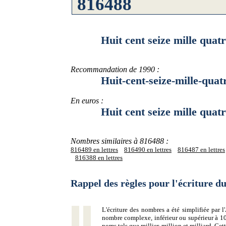
Huit cent seize mille quatre 
Recommandation de 1990 :
Huit-cent-seize-mille-quatre-
En euros :
Huit cent seize mille quatre 
Nombres similaires à 816488 :
816489 en lettres
816490 en lettres
816487 en lettres
816388 en lettres
Rappel des règles pour l'écriture 
L'écriture des nombres a été simplifiée par
nombre complexe, inférieur ou supérieur à 10
noms tels que millier, million et milliard. Ce