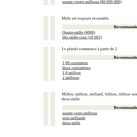
quatre-vingts millions (80 000 000)
Mille est toujours invariable.
Recommandat
Quatre-mille (4000)
Dix-mille-cinq (10 005)
Le pluriel commence à partir de 2.
Recommandat
1,99 centimètre
deux centimètres
1,9 million
2 millions
Millier, million, milliard, billion, trillion 
deux-mille.
Recommandat
quatre-cents millions
trois milliards
deux-mille