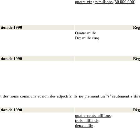
quatre-vingts millions (80 000 000)
ion de 1990
Règl
Quatre mille
Dix mille cinq
ion de 1990
Règl
sont des noms communs et non des adjectifs. Ils ne prennent un "s" seulement s’ils s
ion de 1990
Règl
quatre-cents millions
trois milliards
deux mille