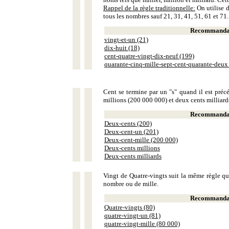
Rappel de la règle traditionnelle:
On utilise d
tous les nombres sauf 21, 31, 41, 51, 61 et 71.
Recommandat
vingt-et-un (21)
dix-huit (18)
cent-quatre-vingt-dix-neuf (199)
quarante-cinq-mille-sept-cent-quarante-deux
Cent se termine par un "s" quand il est précé
millions (200 000 000) et deux cents milliar
Recommandat
Deux-cents (200)
Deux-cent-un (201)
Deux-cent-mille (200 000)
Deux-cents millions
Deux-cents milliards
Vingt de Quatre-vingts suit la même règle que
nombre ou de mille.
Recommandat
Quatre-vingts (80)
quatre-vingt-un (81)
quatre-vingt-mille (80 000)