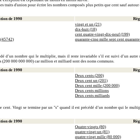
es traits d'union pour écrire les nombres composés plus petits que cent sauf autour d
ion de 1990
Règl
vingt et un (21)
dix-huit (18)
cent quatre-vingt-dix-neuf (199)
 (45742)
quarante-cinq mille sept cent quarant
dé d’un nombre qui le multiplie, mais il reste invariable s’il est suivi d’un autr
ds (200 000 000 000) car million et milliard sont des noms communs.
ion de 1990
Règl
Deux cents (200)
Deux cent un (201)
Deux cent mille (200 000)
Deux cents millions
Deux cents milliards
 cent. Vingt se termine par un "s" quand il est précédé d’un nombre qui le multiplie
ion de 1990
Règl
Quatre-vingts (80)
quatre-vingt-un (81)
quatre-vingt mille (80 000)