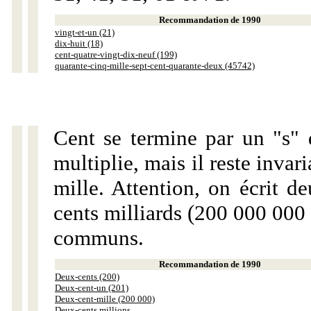
Recommandation de 1990
vingt-et-un (21)
dix-huit (18)
cent-quatre-vingt-dix-neuf (199)
quarante-cinq-mille-sept-cent-quarante-deux (45742)
Cent se termine par un "s" 
multiplie, mais il reste invar
mille. Attention, on écrit d
cents milliards (200 000 000 
communs.
Recommandation de 1990
Deux-cents (200)
Deux-cent-un (201)
Deux-cent-mille (200 000)
Deux-cents millions