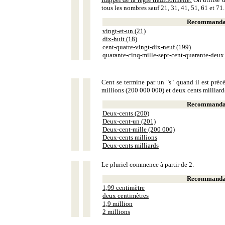
tous les nombres sauf 21, 31, 41, 51, 61 et 71.
Recommandat
vingt-et-un (21)
dix-huit (18)
cent-quatre-vingt-dix-neuf (199)
quarante-cinq-mille-sept-cent-quarante-deux
Cent se termine par un "s" quand il est précé
millions (200 000 000) et deux cents milliar
Recommandat
Deux-cents (200)
Deux-cent-un (201)
Deux-cent-mille (200 000)
Deux-cents millions
Deux-cents milliards
Le pluriel commence à partir de 2.
Recommandat
1,99 centimètre
deux centimètres
1,9 million
2 millions