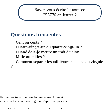
Savez-vous écrire le nombre
255776 en lettres ?
Questions fréquentes
Cent ou cents ?
Quatre-vingts-un ou quatre-vingt-un ?
Quand dois-je mettre un trait d'union ?
Mille ou milles ?
Comment séparer les millièmes : espace ou virgule
?
lie par des traits d'union les numéraux formant un
ement au Canada, cette règle ne s'applique pas aux
u mot "et" (qui remplace alors le trait d'union) soit