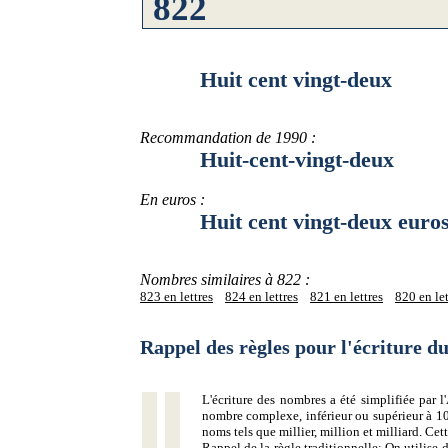
Huit cent vingt-deux
Recommandation de 1990 :
Huit-cent-vingt-deux
En euros :
Huit cent vingt-deux euro
Nombres similaires à 822 :
823 en lettres
824 en lettres
821 en lettres
820 en let
Rappel des règles pour l'écriture 
L'écriture des nombres a été simplifiée par
nombre complexe, inférieur ou supérieur à 10
noms tels que millier, million et milliard. Ce
Rappel de la règle traditionnelle:
On utilise d