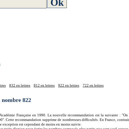
s
tres
832 en lettres
812 en lettres
922 en lettres
722 en lettres
du nombre 822
 l'Académie Française en 1990. La nouvelle recommandation est la suivante : "On 
0". Cette recommandation supprime de nombreuses difficultés. En France, contrair
tte exception est cependant de moins en moins suivie.
es traits d'union pour écrire les nombres composés plus petits que cent sauf autour d