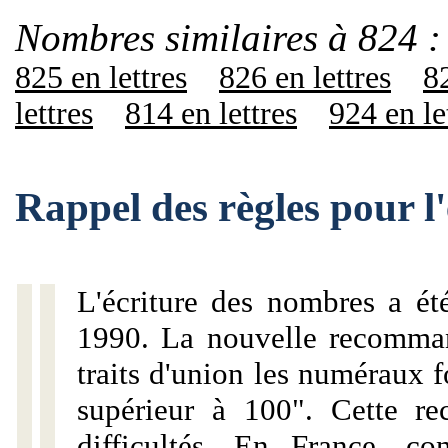
Nombres similaires à 824 :
825 en lettres
826 en lettres
82
lettres
814 en lettres
924 en le
Rappel des règles pour l
L'écriture des nombres a ét
1990. La nouvelle recommand
traits d'union les numéraux 
supérieur à 100". Cette r
difficultés. En France, c