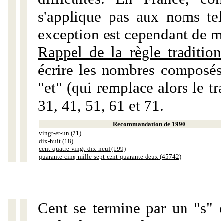
s'applique pas aux noms tels
exception est cependant de m
Rappel de la règle tradition
écrire les nombres composés
"et" (qui remplace alors le tr
31, 41, 51, 61 et 71.
Recommandation de 1990
vingt-et-un (21)
dix-huit (18)
cent-quatre-vingt-dix-neuf (199)
quarante-cinq-mille-sept-cent-quarante-deux (45742)
Cent se termine par un "s" 