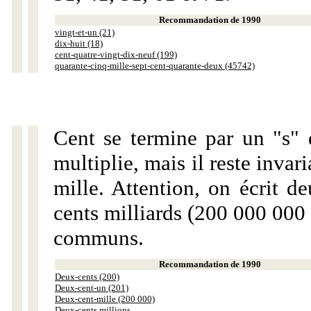
Recommandation de 1990
vingt-et-un (21)
dix-huit (18)
cent-quatre-vingt-dix-neuf (199)
quarante-cinq-mille-sept-cent-quarante-deux (45742)
Cent se termine par un "s" 
multiplie, mais il reste invar
mille. Attention, on écrit d
cents milliards (200 000 000 
communs.
Recommandation de 1990
Deux-cents (200)
Deux-cent-un (201)
Deux-cent-mille (200 000)
Deux-cents millions