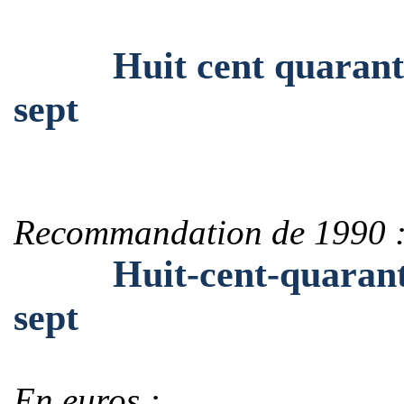
Huit cent quarante m
sept
Recommandation de 1990 
Huit-cent-quarante-m
sept
En euros :