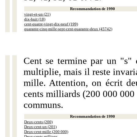
Recommandation de 1990
vingt-et-un (21)
dix-huit (18)
cent-quatre-vingt-dix-neuf (199)
quarante-cinq-mille-sept-cent-quarante-deux (45742)
Cent se termine par un "s" 
multiplie, mais il reste invar
mille. Attention, on écrit d
cents milliards (200 000 000 
communs.
Recommandation de 1990
Deux-cents (200)
Deux-cent-un (201)
Deux-cent-mille (200 000)
Deux-cents millions