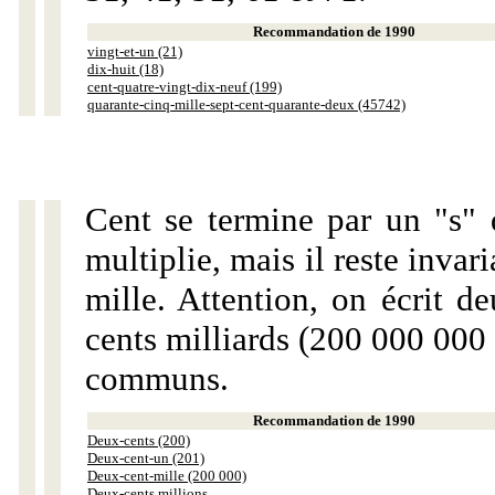
Recommandation de 1990
vingt-et-un (21)
dix-huit (18)
cent-quatre-vingt-dix-neuf (199)
quarante-cinq-mille-sept-cent-quarante-deux (45742)
Cent se termine par un "s" 
multiplie, mais il reste invar
mille. Attention, on écrit d
cents milliards (200 000 000 
communs.
Recommandation de 1990
Deux-cents (200)
Deux-cent-un (201)
Deux-cent-mille (200 000)
Deux-cents millions