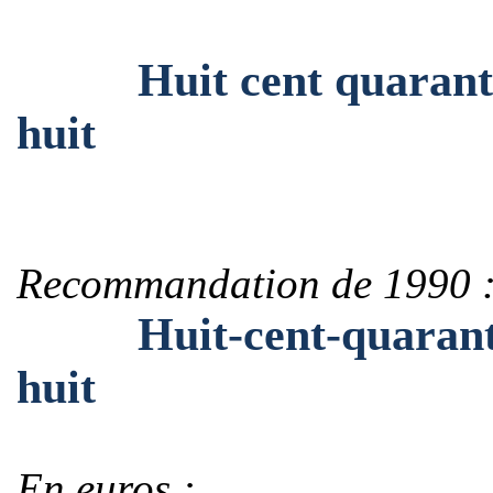
Huit cent quarante-ci
huit
Recommandation de 1990 
Huit-cent-quarante-c
huit
En euros :