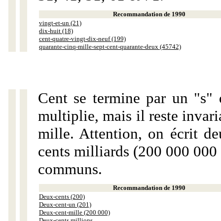
Recommandation de 1990
vingt-et-un (21)
dix-huit (18)
cent-quatre-vingt-dix-neuf (199)
quarante-cinq-mille-sept-cent-quarante-deux (45742)
Cent se termine par un "s" 
multiplie, mais il reste invar
mille. Attention, on écrit d
cents milliards (200 000 000 
communs.
Recommandation de 1990
Deux-cents (200)
Deux-cent-un (201)
Deux-cent-mille (200 000)
Deux-cents millions