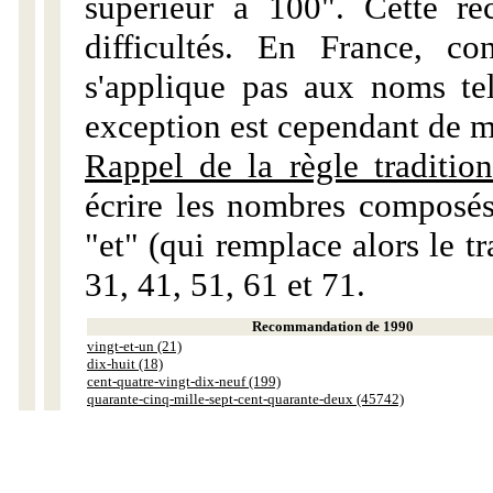
supérieur à 100". Cette r
difficultés. En France, c
s'applique pas aux noms tels
exception est cependant de m
Rappel de la règle tradition
écrire les nombres composés
"et" (qui remplace alors le tr
31, 41, 51, 61 et 71.
Recommandation de 1990
vingt-et-un (21)
dix-huit (18)
cent-quatre-vingt-dix-neuf (199)
quarante-cinq-mille-sept-cent-quarante-deux (45742)