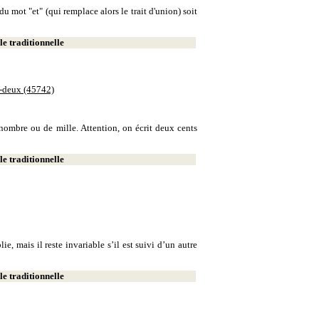
u mot "et" (qui remplace alors le trait d'union) soit
e traditionnelle
e-deux (45742)
e nombre ou de mille. Attention, on écrit deux cents
e traditionnelle
, mais il reste invariable s’il est suivi d’un autre
e traditionnelle