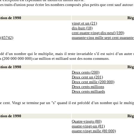
es traits d'union pour écrire les nombres composés plus petits que cent sauf autour d
ion de 1990
Règl
vingt et un (21)
dix-huit (18)
cent quatre-vingt-dix-neuf (199)
 (45742)
quarante-cinq mille sept cent quarant
dé d’un nombre qui le multiplie, mais il reste invariable s’il est suivi d’un autr
ds (200 000 000 000) car million et milliard sont des noms communs.
ion de 1990
Règl
Deux cents (200)
Deux cent un (201)
Deux cent mille (200 000)
Deux cents millions
Deux cents milliards
 cent. Vingt se termine par un "s" quand il est précédé d’un nombre qui le multiplie
ion de 1990
Règl
Quatre-vingts (80)
quatre-vingt-un (81)
quatre-vingt mille (80 000)