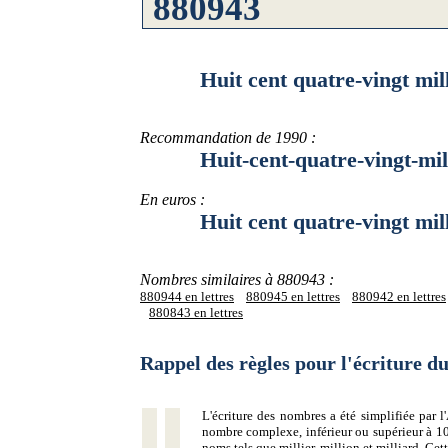
Huit cent quatre-vingt mille 
Recommandation de 1990 :
Huit-cent-quatre-vingt-mille-
En euros :
Huit cent quatre-vingt mille 
Nombres similaires à 880943 :
880944 en lettres
880945 en lettres
880942 en lettres
880843 en lettres
Rappel des règles pour l'écriture 
L'écriture des nombres a été simplifiée par
nombre complexe, inférieur ou supérieur à 10
noms tels que millier, million et milliard. Ce