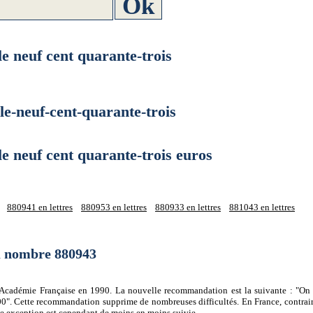
neuf cent quarante-trois
neuf-cent-quarante-trois
neuf cent quarante-trois euros
880941 en lettres
880953 en lettres
880933 en lettres
881043 en lettres
du nombre 880943
 l'Académie Française en 1990. La nouvelle recommandation est la suivante : "On 
0". Cette recommandation supprime de nombreuses difficultés. En France, contrair
tte exception est cependant de moins en moins suivie.