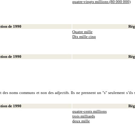
quatre-vingts millions (80 000 000)
ion de 1990
Règl
Quatre mille
Dix mille cinq
ion de 1990
Règl
sont des noms communs et non des adjectifs. Ils ne prennent un "s" seulement s’ils s
ion de 1990
Règl
quatre-cents millions
trois milliards
deux mille