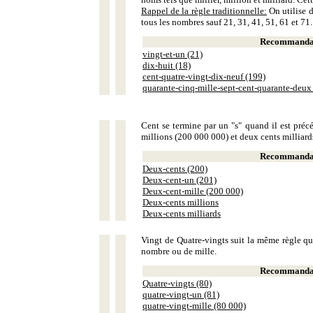
Rappel de la règle traditionnelle:
On utilise d
tous les nombres sauf 21, 31, 41, 51, 61 et 71.
Recommandat
vingt-et-un (21)
dix-huit (18)
cent-quatre-vingt-dix-neuf (199)
quarante-cinq-mille-sept-cent-quarante-deux
Cent se termine par un "s" quand il est précé
millions (200 000 000) et deux cents milliar
Recommandat
Deux-cents (200)
Deux-cent-un (201)
Deux-cent-mille (200 000)
Deux-cents millions
Deux-cents milliards
Vingt de Quatre-vingts suit la même règle que
nombre ou de mille.
Recommandat
Quatre-vingts (80)
quatre-vingt-un (81)
quatre-vingt-mille (80 000)