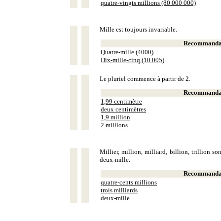
quatre-vingts millions (80 000 000)
Mille est toujours invariable.
Recommandat
Quatre-mille (4000)
Dix-mille-cinq (10 005)
Le pluriel commence à partir de 2.
Recommandat
1,99 centimètre
deux centimètres
1,9 million
2 millions
Millier, million, milliard, billion, trillion 
deux-mille.
Recommandat
quatre-cents millions
trois milliards
deux-mille