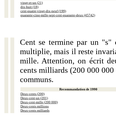
vingt-et-un (21)
dix-huit (18)
cent-quatre-vingt-dix-neuf (199)
quarante-cinq-mille-sept-cent-quarante-deux (45742)
Cent se termine par un "s" 
multiplie, mais il reste invar
mille. Attention, on écrit d
cents milliards (200 000 000 
communs.
Recommandation de 1990
Deux-cents (200)
Deux-cent-un (201)
Deux-cent-mille (200 000)
Deux-cents millions
Deux-cents milliards