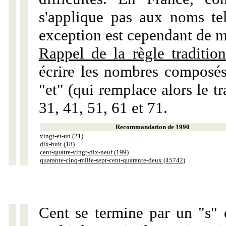
s'applique pas aux noms tels
exception est cependant de m
Rappel de la règle tradition
écrire les nombres composés
"et" (qui remplace alors le tr
31, 41, 51, 61 et 71.
Recommandation de 1990
vingt-et-un (21)
dix-huit (18)
cent-quatre-vingt-dix-neuf (199)
quarante-cinq-mille-sept-cent-quarante-deux (45742)
Cent se termine par un "s" 