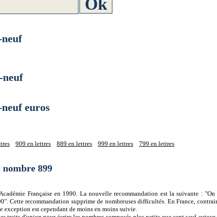
neuf
-neuf
neuf euros
tres
909 en lettres
889 en lettres
999 en lettres
799 en lettres
du nombre 899
 l'Académie Française en 1990. La nouvelle recommandation est la suivante : "On 
0". Cette recommandation supprime de nombreuses difficultés. En France, contrair
tte exception est cependant de moins en moins suivie.
es traits d'union pour écrire les nombres composés plus petits que cent sauf autour d