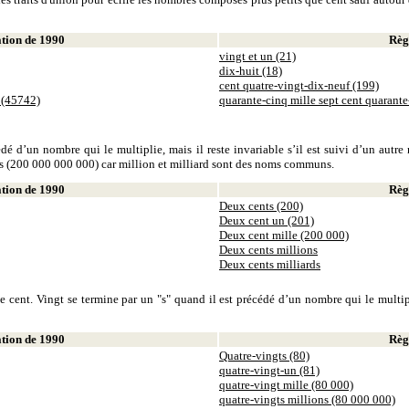
ion de 1990
Règl
vingt et un (21)
dix-huit (18)
cent quatre-vingt-dix-neuf (199)
 (45742)
quarante-cinq mille sept cent quarant
dé d’un nombre qui le multiplie, mais il reste invariable s’il est suivi d’un autr
ds (200 000 000 000) car million et milliard sont des noms communs.
ion de 1990
Règl
Deux cents (200)
Deux cent un (201)
Deux cent mille (200 000)
Deux cents millions
Deux cents milliards
 cent. Vingt se termine par un "s" quand il est précédé d’un nombre qui le multiplie
ion de 1990
Règl
Quatre-vingts (80)
quatre-vingt-un (81)
quatre-vingt mille (80 000)
quatre-vingts millions (80 000 000)