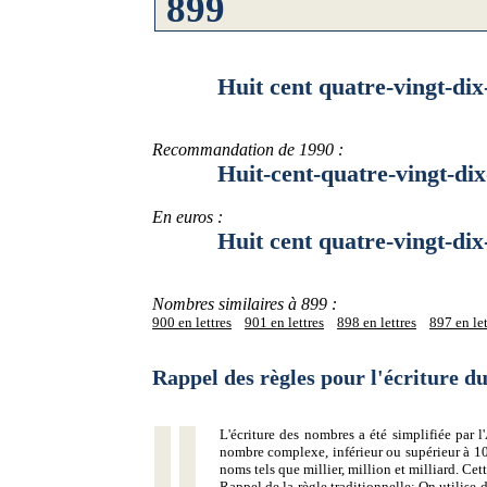
Huit cent quatre-vingt-dix-
Recommandation de 1990 :
Huit-cent-quatre-vingt-dix
En euros :
Huit cent quatre-vingt-dix-
Nombres similaires à 899 :
900 en lettres
901 en lettres
898 en lettres
897 en let
Rappel des règles pour l'écriture 
L'écriture des nombres a été simplifiée par
nombre complexe, inférieur ou supérieur à 10
noms tels que millier, million et milliard. Ce
Rappel de la règle traditionnelle:
On utilise d