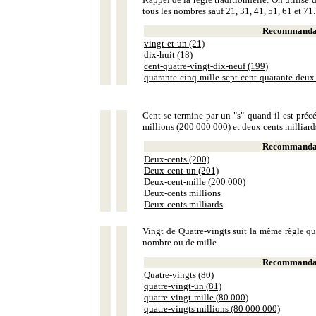
tous les nombres sauf 21, 31, 41, 51, 61 et 71.
Recommandat
vingt-et-un (21)
dix-huit (18)
cent-quatre-vingt-dix-neuf (199)
quarante-cinq-mille-sept-cent-quarante-deux
Cent se termine par un "s" quand il est précé
millions (200 000 000) et deux cents milliar
Recommandat
Deux-cents (200)
Deux-cent-un (201)
Deux-cent-mille (200 000)
Deux-cents millions
Deux-cents milliards
Vingt de Quatre-vingts suit la même règle que
nombre ou de mille.
Recommandat
Quatre-vingts (80)
quatre-vingt-un (81)
quatre-vingt-mille (80 000)
quatre-vingts millions (80 000 000)