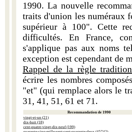
1990. La nouvelle recommand
traits d'union les numéraux 
supérieur à 100". Cette r
difficultés. En France, c
s'applique pas aux noms tels
exception est cependant de m
Rappel de la règle tradition
écrire les nombres composés
"et" (qui remplace alors le tr
31, 41, 51, 61 et 71.
Recommandation de 1990
vingt-et-un (21)
dix-huit (18)
cent-quatre-vingt-dix-neuf (199)
quarante-cinq-mille-sept-cent-quarante-deux (45742)