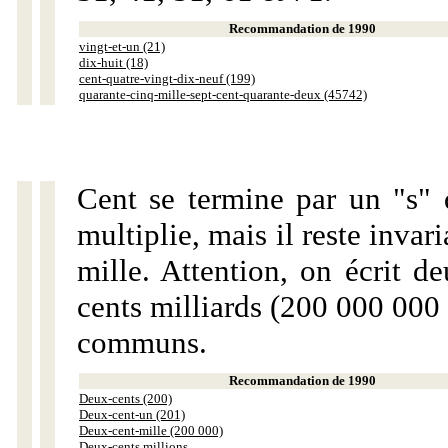
Recommandation de 1990
vingt-et-un (21)
dix-huit (18)
cent-quatre-vingt-dix-neuf (199)
quarante-cinq-mille-sept-cent-quarante-deux (45742)
Cent se termine par un "s" 
multiplie, mais il reste invar
mille. Attention, on écrit d
cents milliards (200 000 000 
communs.
Recommandation de 1990
Deux-cents (200)
Deux-cent-un (201)
Deux-cent-mille (200 000)
Deux-cents millions