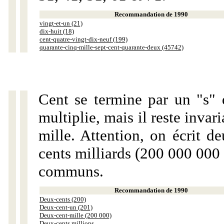
Recommandation de 1990
vingt-et-un (21)
dix-huit (18)
cent-quatre-vingt-dix-neuf (199)
quarante-cinq-mille-sept-cent-quarante-deux (45742)
Cent se termine par un "s" 
multiplie, mais il reste invar
mille. Attention, on écrit d
cents milliards (200 000 000 
communs.
Recommandation de 1990
Deux-cents (200)
Deux-cent-un (201)
Deux-cent-mille (200 000)
Deux-cents millions