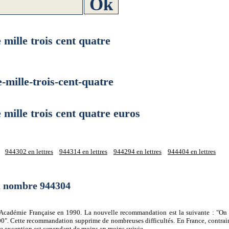
lle trois cent quatre
lle-trois-cent-quatre
le trois cent quatre euros
944302 en lettres
944314 en lettres
944294 en lettres
944404 en lettres
du nombre 944304
 l'Académie Française en 1990. La nouvelle recommandation est la suivante : "On 
0". Cette recommandation supprime de nombreuses difficultés. En France, contrair
tte exception est cependant de moins en moins suivie.