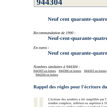
Neuf cent quarante-quatre mi
Recommandation de 1990 :
Neuf-cent-quarante-quatre-mi
En euros :
Neuf cent quarante-quatre mil
Nombres similaires à 944304 :
944305 en lettres
944306 en lettres
944303 en lettres
944204 en lettres
Rappel des règles pour l'écriture 
L'écriture des nombres a été simplifiée par
nombre complexe, inférieur ou supérieur à 10
noms tels que millier, million et milliard. Ce