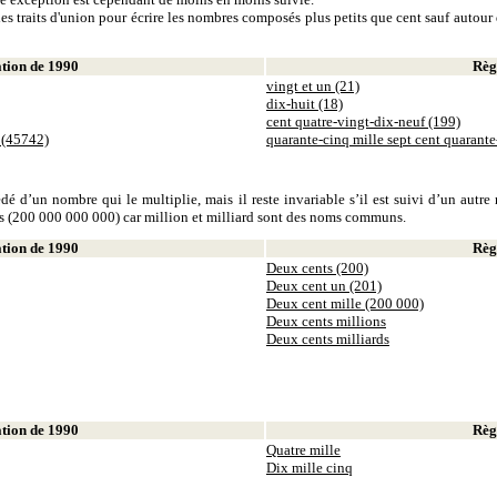
es traits d'union pour écrire les nombres composés plus petits que cent sauf autour d
ion de 1990
Règl
vingt et un (21)
dix-huit (18)
cent quatre-vingt-dix-neuf (199)
 (45742)
quarante-cinq mille sept cent quarant
dé d’un nombre qui le multiplie, mais il reste invariable s’il est suivi d’un autr
ds (200 000 000 000) car million et milliard sont des noms communs.
ion de 1990
Règl
Deux cents (200)
Deux cent un (201)
Deux cent mille (200 000)
Deux cents millions
Deux cents milliards
ion de 1990
Règl
Quatre mille
Dix mille cinq