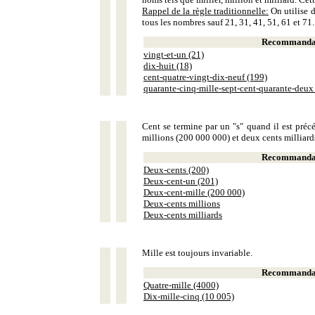
Rappel de la règle traditionnelle:
On utilise d
tous les nombres sauf 21, 31, 41, 51, 61 et 71.
Recommandat
vingt-et-un (21)
dix-huit (18)
cent-quatre-vingt-dix-neuf (199)
quarante-cinq-mille-sept-cent-quarante-deux
Cent se termine par un "s" quand il est précé
millions (200 000 000) et deux cents milliar
Recommandat
Deux-cents (200)
Deux-cent-un (201)
Deux-cent-mille (200 000)
Deux-cents millions
Deux-cents milliards
Mille est toujours invariable.
Recommandat
Quatre-mille (4000)
Dix-mille-cinq (10 005)