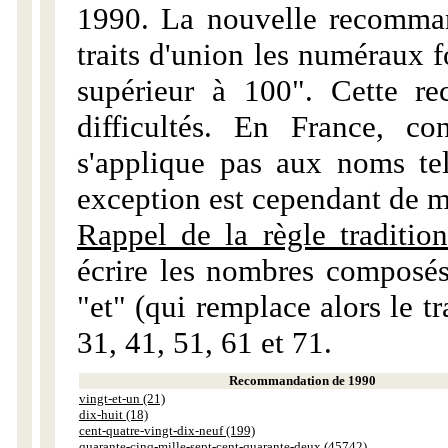
1990. La nouvelle recommand
traits d'union les numéraux 
supérieur à 100". Cette r
difficultés. En France, c
s'applique pas aux noms tels
exception est cependant de m
Rappel de la règle tradition
écrire les nombres composés
"et" (qui remplace alors le tr
31, 41, 51, 61 et 71.
Recommandation de 1990
vingt-et-un (21)
dix-huit (18)
cent-quatre-vingt-dix-neuf (199)
quarante-cinq-mille-sept-cent-quarante-deux (45742)