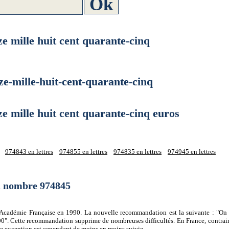
ille huit cent quarante-cinq
mille-huit-cent-quarante-cinq
ille huit cent quarante-cinq euros
974843 en lettres
974855 en lettres
974835 en lettres
974945 en lettres
du nombre 974845
 l'Académie Française en 1990. La nouvelle recommandation est la suivante : "On 
0". Cette recommandation supprime de nombreuses difficultés. En France, contrair
tte exception est cependant de moins en moins suivie.