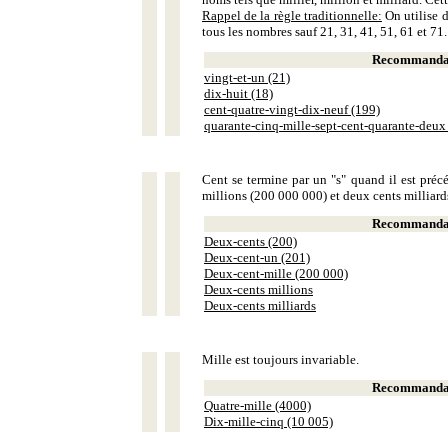
Rappel de la règle traditionnelle:
On utilise d
tous les nombres sauf 21, 31, 41, 51, 61 et 71.
Recommandat
vingt-et-un (21)
dix-huit (18)
cent-quatre-vingt-dix-neuf (199)
quarante-cinq-mille-sept-cent-quarante-deux
Cent se termine par un "s" quand il est précé
millions (200 000 000) et deux cents milliar
Recommandat
Deux-cents (200)
Deux-cent-un (201)
Deux-cent-mille (200 000)
Deux-cents millions
Deux-cents milliards
Mille est toujours invariable.
Recommandat
Quatre-mille (4000)
Dix-mille-cinq (10 005)