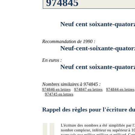
Neuf cent soixante-quatorze m
Recommandation de 1990 :
Neuf-cent-soixante-quatorze-
En euros :
Neuf cent soixante-quatorze m
Nombres similaires à 974845 :
974846 en lettres
974847 en lettres
974844 en lettres
974745 en lettres
Rappel des règles pour l'écriture 
L'écriture des nombres a été simplifiée par
nombre complexe, inférieur ou supérieur à 10
noms tels que millier, million et milliard. Ce