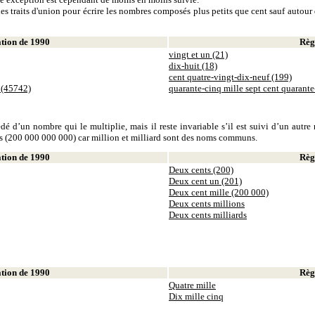
es traits d'union pour écrire les nombres composés plus petits que cent sauf autour d
ion de 1990
Règl
vingt et un (21)
dix-huit (18)
cent quatre-vingt-dix-neuf (199)
 (45742)
quarante-cinq mille sept cent quarant
dé d’un nombre qui le multiplie, mais il reste invariable s’il est suivi d’un autr
ds (200 000 000 000) car million et milliard sont des noms communs.
ion de 1990
Règl
Deux cents (200)
Deux cent un (201)
Deux cent mille (200 000)
Deux cents millions
Deux cents milliards
ion de 1990
Règl
Quatre mille
Dix mille cinq