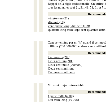
Rappel de la règle traditionnelle:
On utilise d
tous les nombres sauf 21, 31, 41, 51, 61 et 71.
Recommandat
vingt-et-un (21)
dix-huit (18)
cent-quatre-vingt-dix-neuf (199)
quarante-cinq-mille-sept-cent-quarante-deux
Cent se termine par un "s" quand il est précé
millions (200 000 000) et deux cents milliar
Recommandat
Deux-cents (200)
Deux-cent-un (201)
Deux-cent-mille (200 000)
Deux-cents millions
Deux-cents milliards
Mille est toujours invariable.
Recommandat
Quatre-mille (4000)
Dix-mille-cinq (10 005)