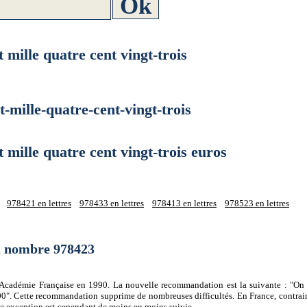
lle quatre cent vingt-trois
ille-quatre-cent-vingt-trois
lle quatre cent vingt-trois euros
978421 en lettres
978433 en lettres
978413 en lettres
978523 en lettres
du nombre 978423
 l'Académie Française en 1990. La nouvelle recommandation est la suivante : "On 
0". Cette recommandation supprime de nombreuses difficultés. En France, contrair
tte exception est cependant de moins en moins suivie.