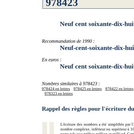
Neuf cent soixante-dix-huit mi
Recommandation de 1990 :
Neuf-cent-soixante-dix-huit-m
En euros :
Neuf cent soixante-dix-huit mi
Nombres similaires à 978423 :
978424 en lettres
978425 en lettres
978422 en lettres
978323 en lettres
Rappel des règles pour l'écriture 
L'écriture des nombres a été simplifiée par
nombre complexe, inférieur ou supérieur à 10
noms tels que millier, million et milliard. Ce