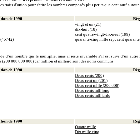
es traits d'union pour écrire les nombres composés plus petits que cent sauf autour d
ion de 1990
Règl
vingt et un (21)
dix-huit (18)
cent quatre-vingt-dix-neuf (199)
 (45742)
quarante-cinq mille sept cent quarant
dé d’un nombre qui le multiplie, mais il reste invariable s’il est suivi d’un autr
ds (200 000 000 000) car million et milliard sont des noms communs.
ion de 1990
Règl
Deux cents (200)
Deux cent un (201)
Deux cent mille (200 000)
Deux cents millions
Deux cents milliards
ion de 1990
Règl
Quatre mille
Dix mille cinq