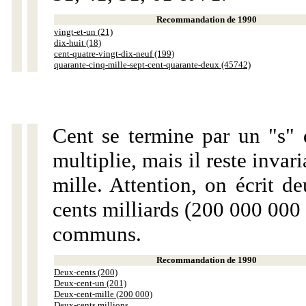
Recommandation de 1990
vingt-et-un (21)
dix-huit (18)
cent-quatre-vingt-dix-neuf (199)
quarante-cinq-mille-sept-cent-quarante-deux (45742)
Cent se termine par un "s" 
multiplie, mais il reste invar
mille. Attention, on écrit d
cents milliards (200 000 000 
communs.
Recommandation de 1990
Deux-cents (200)
Deux-cent-un (201)
Deux-cent-mille (200 000)
Deux-cents millions