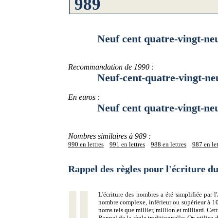
Neuf cent quatre-vingt-ne
Recommandation de 1990 :
Neuf-cent-quatre-vingt-ne
En euros :
Neuf cent quatre-vingt-neu
Nombres similaires à 989 :
990 en lettres
991 en lettres
988 en lettres
987 en let
Rappel des règles pour l'écriture 
L'écriture des nombres a été simplifiée par
nombre complexe, inférieur ou supérieur à 10
noms tels que millier, million et milliard. Ce
Rappel de la règle traditionnelle:
On utilise d