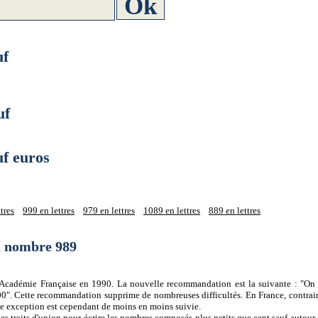
uf
uf
f euros
tres
999 en lettres
979 en lettres
1089 en lettres
889 en lettres
du nombre 989
 l'Académie Française en 1990. La nouvelle recommandation est la suivante : "On 
0". Cette recommandation supprime de nombreuses difficultés. En France, contrair
tte exception est cependant de moins en moins suivie.
es traits d'union pour écrire les nombres composés plus petits que cent sauf autour d