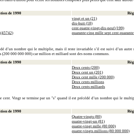
ion de 1990
Règl
vingt et un (21)
dix-huit (18)
cent quatre-vingt-dix-neuf (199)
 (45742)
quarante-cinq mille sept cent quarant
dé d’un nombre qui le multiplie, mais il reste invariable s’il est suivi d’un autr
ds (200 000 000 000) car million et milliard sont des noms communs.
ion de 1990
Règl
Deux cents (200)
Deux cent un (201)
Deux cent mille (200 000)
Deux cents millions
Deux cents milliards
 cent. Vingt se termine par un "s" quand il est précédé d’un nombre qui le multiplie
ion de 1990
Règl
Quatre-vingts (80)
quatre-vingt-un (81)
quatre-vingt mille (80 000)
quatre-vingts millions (80 000 000)