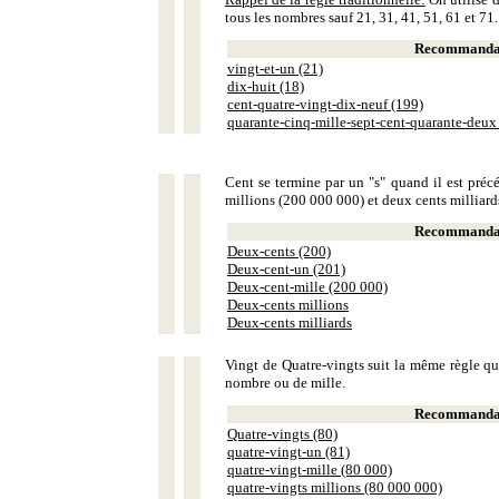
tous les nombres sauf 21, 31, 41, 51, 61 et 71.
Recommandat
vingt-et-un (21)
dix-huit (18)
cent-quatre-vingt-dix-neuf (199)
quarante-cinq-mille-sept-cent-quarante-deux
Cent se termine par un "s" quand il est précé
millions (200 000 000) et deux cents milliar
Recommandat
Deux-cents (200)
Deux-cent-un (201)
Deux-cent-mille (200 000)
Deux-cents millions
Deux-cents milliards
Vingt de Quatre-vingts suit la même règle que
nombre ou de mille.
Recommandat
Quatre-vingts (80)
quatre-vingt-un (81)
quatre-vingt-mille (80 000)
quatre-vingts millions (80 000 000)