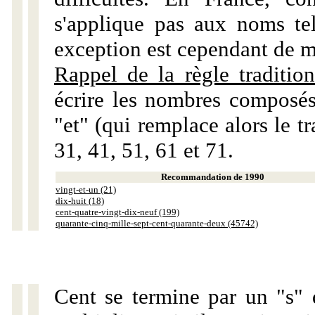
s'applique pas aux noms tels
exception est cependant de m
Rappel de la règle tradition
écrire les nombres composés
"et" (qui remplace alors le tr
31, 41, 51, 61 et 71.
Recommandation de 1990
vingt-et-un (21)
dix-huit (18)
cent-quatre-vingt-dix-neuf (199)
quarante-cinq-mille-sept-cent-quarante-deux (45742)
Cent se termine par un "s" 