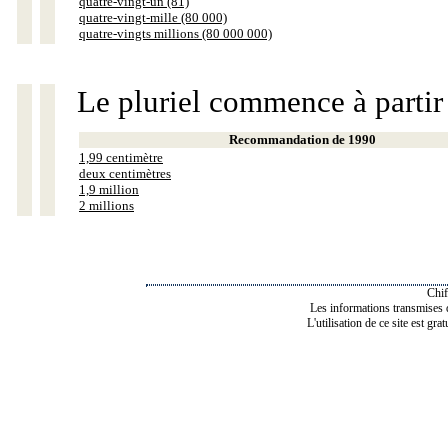
quatre-vingt-un (81)
quatre-vingt-mille (80 000)
quatre-vingts millions (80 000 000)
Le pluriel commence à partir
Recommandation de 1990
1,99 centimètre
deux centimètres
1,9 million
2 millions
Chif
Les informations transmises de
L'utilisation de ce site est gra