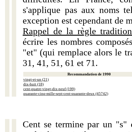
s'applique pas aux noms tels
exception est cependant de m
Rappel de la règle tradition
écrire les nombres composés
"et" (qui remplace alors le tr
31, 41, 51, 61 et 71.
Recommandation de 1990
vingt-et-un (21)
dix-huit (18)
cent-quatre-vingt-dix-neuf (199)
quarante-cinq-mille-sept-cent-quarante-deux (45742)
Cent se termine par un "s" 