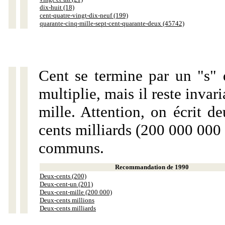
dix-huit (18)
cent-quatre-vingt-dix-neuf (199)
quarante-cinq-mille-sept-cent-quarante-deux (45742)
Cent se termine par un "s" 
multiplie, mais il reste invar
mille. Attention, on écrit d
cents milliards (200 000 000 
communs.
Recommandation de 1990
Deux-cents (200)
Deux-cent-un (201)
Deux-cent-mille (200 000)
Deux-cents millions
Deux-cents milliards