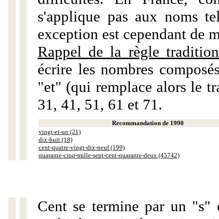
s'applique pas aux noms tels
exception est cependant de m
Rappel de la règle tradition
écrire les nombres composés
"et" (qui remplace alors le tr
31, 41, 51, 61 et 71.
Recommandation de 1990
vingt-et-un (21)
dix-huit (18)
cent-quatre-vingt-dix-neuf (199)
quarante-cinq-mille-sept-cent-quarante-deux (45742)
Cent se termine par un "s" 