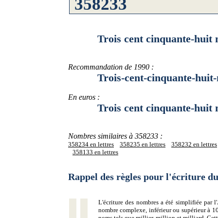
Trois cent cinquante-huit mil
Recommandation de 1990 :
Trois-cent-cinquante-huit-mil
En euros :
Trois cent cinquante-huit mill
Nombres similaires à 358233 :
358234 en lettres
358235 en lettres
358232 en lettres
358133 en lettres
Rappel des règles pour l'écriture 
L'écriture des nombres a été simplifiée par
nombre complexe, inférieur ou supérieur à 10
noms tels que millier, million et milliard. Ce