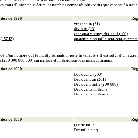
es traits d'union pour écrire les nombres composés plus petits que cent sauf autour d
ion de 1990
Règl
vingt et un (21)
dix-huit (18)
cent quatre-vingt-dix-neuf (199)
 (45742)
quarante-cinq mille sept cent quarant
dé d’un nombre qui le multiplie, mais il reste invariable s’il est suivi d’un autr
ds (200 000 000 000) car million et milliard sont des noms communs.
ion de 1990
Règl
Deux cents (200)
Deux cent un (201)
Deux cent mille (200 000)
Deux cents millions
Deux cents milliards
ion de 1990
Règl
Quatre mille
Dix mille cinq