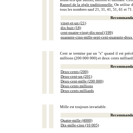
Rappel de la règle traditionnelle:
On utilise d
tous les nombres sauf 21, 31, 41, 51, 61 et 71.
Recommandat
vingt-et-un (21)
dix-huit (18)
cent-quatre-vingt-dix-neuf (199)
quarante-cinq-mille-sept-cent-quarante-deux
Cent se termine par un "s" quand il est précé
millions (200 000 000) et deux cents milliar
Recommandat
Deux-cents (200)
Deux-cent-un (201)
Deux-cent-mille (200 000)
Deux-cents millions
Deux-cents milliards
Mille est toujours invariable.
Recommandat
Quatre-mille (4000)
Dix-mille-cinq (10 005)