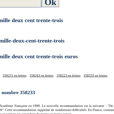
le deux cent trente-trois
le-deux-cent-trente-trois
e deux cent trente-trois euros
358231 en lettres
358243 en lettres
358223 en lettres
358333 en lettres
du nombre 358233
 l'Académie Française en 1990. La nouvelle recommandation est la suivante : "On 
0". Cette recommandation supprime de nombreuses difficultés. En France, contrair
tte exception est cependant de moins en moins suivie.