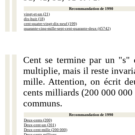
Recommandation de 1990
vingt-et-un (21)
dix-huit (18)
cent-quatre-vingt-dix-neuf (199)
quarante-cinq-mille-sept-cent-quarante-deux (45742)
Cent se termine par un "s" 
multiplie, mais il reste invar
mille. Attention, on écrit d
cents milliards (200 000 000 
communs.
Recommandation de 1990
Deux-cents (200)
Deux-cent-un (201)
Deux-cent-mille (200 000)
Deux-cents millions