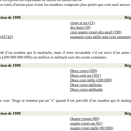
es traits d'union pour écrire les nombres composés plus petits que cent sauf autour d
ion de 1990
Règl
vingt et un (21)
dix-huit (18)
cent quatre-vingt-dix-neuf (199)
 (45742)
quarante-cinq mille sept cent quarant
dé d’un nombre qui le multiplie, mais il reste invariable s’il est suivi d’un autr
ds (200 000 000 000) car million et milliard sont des noms communs.
ion de 1990
Règl
Deux cents (200)
Deux cent un (201)
Deux cent mille (200 000)
Deux cents millions
Deux cents milliards
 cent. Vingt se termine par un "s" quand il est précédé d’un nombre qui le multiplie
ion de 1990
Règl
Quatre-vingts (80)
quatre-vingt-un (81)
quatre-vingt mille (80 000)