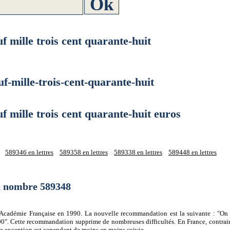
ille trois cent quarante-huit
ille-trois-cent-quarante-huit
ille trois cent quarante-huit euros
589346 en lettres
589358 en lettres
589338 en lettres
589448 en lettres
du nombre 589348
 l'Académie Française en 1990. La nouvelle recommandation est la suivante : "On 
0". Cette recommandation supprime de nombreuses difficultés. En France, contrair
tte exception est cependant de moins en moins suivie.