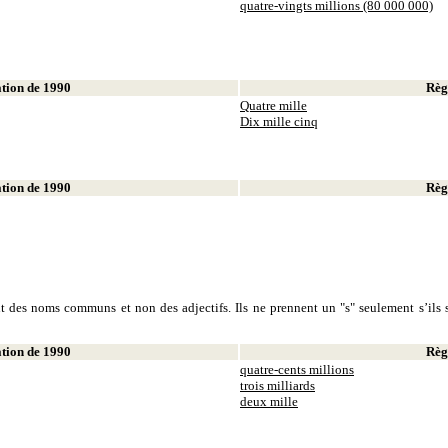
quatre-vingts millions (80 000 000)
ion de 1990
Règl
Quatre mille
Dix mille cinq
ion de 1990
Règl
sont des noms communs et non des adjectifs. Ils ne prennent un "s" seulement s’ils s
ion de 1990
Règl
quatre-cents millions
trois milliards
deux mille