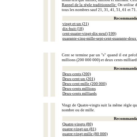
Rappel de la règle traditionnelle:
On utilise d
tous les nombres sauf 21, 31, 41, 51, 61 et 71.
Recommandat
vingt-et-un (21)
dix-huit (18)
cent-quatre-vingt-dix-neuf (199)
quarante-cinq-mille-sept-cent-quarante-deux
Cent se termine par un "s" quand il est précé
millions (200 000 000) et deux cents milliar
Recommandat
Deux-cents (200)
Deux-cent-un (201)
Deux-cent-mille (200 000)
Deux-cents millions
Deux-cents milliards
Vingt de Quatre-vingts suit la même règle que
nombre ou de mille.
Recommandat
Quatre-vingts (80)
quatre-vingt-un (81)
quatre-vingt-mille (80 000)