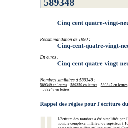
Cinq cent quatre-vingt-neuf m
Recommandation de 1990 :
Cinq-cent-quatre-vingt-neuf-m
En euros :
Cinq cent quatre-vingt-neuf m
Nombres similaires à 589348 :
589349 en lettres
589350 en lettres
589347 en lettres
589248 en lettres
Rappel des règles pour l'écriture 
L'écriture des nombres a été simplifiée par
nombre complexe, inférieur ou supérieur à 10
noms tels que millier, million et milliard. Ce