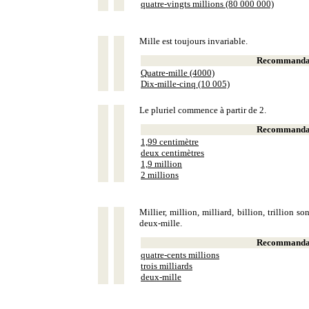
quatre-vingts millions (80 000 000)
Mille est toujours invariable.
Recommandat
Quatre-mille (4000)
Dix-mille-cinq (10 005)
Le pluriel commence à partir de 2.
Recommandat
1,99 centimètre
deux centimètres
1,9 million
2 millions
Millier, million, milliard, billion, trillion 
deux-mille.
Recommandat
quatre-cents millions
trois milliards
deux-mille