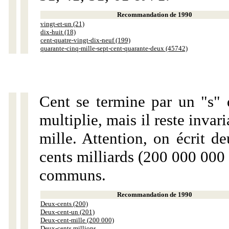
Recommandation de 1990
vingt-et-un (21)
dix-huit (18)
cent-quatre-vingt-dix-neuf (199)
quarante-cinq-mille-sept-cent-quarante-deux (45742)
Cent se termine par un "s" 
multiplie, mais il reste invar
mille. Attention, on écrit d
cents milliards (200 000 000 
communs.
Recommandation de 1990
Deux-cents (200)
Deux-cent-un (201)
Deux-cent-mille (200 000)
Deux-cents millions