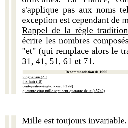
s'applique pas aux noms tels
exception est cependant de m
Rappel de la règle tradition
écrire les nombres composés
"et" (qui remplace alors le tr
31, 41, 51, 61 et 71.
Recommandation de 1990
vingt-et-un (21)
dix-huit (18)
cent-quatre-vingt-dix-neuf (199)
quarante-cinq-mille-sept-cent-quarante-deux (45742)
Mille est toujours invariable.